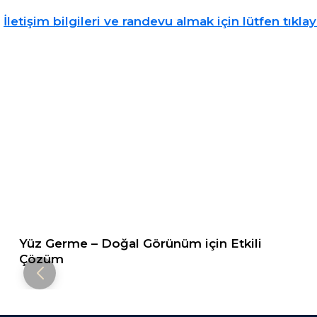
İletişim bilgileri ve randevu almak için lütfen tıklay
Yüz Germe – Doğal Görünüm için Etkili
Çözüm