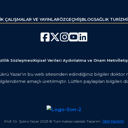
K ÇALIŞMALAR VE YAYINLAR
ÖZGEÇMİŞ
BLOG
SAĞLIK TURİZMİ
zlilik Sözleşmesi
Kişisel Verileri Aydınlatma ve Onam Metni
İleti
Şükrü Yazar’ın bu web sitesinden edindiğiniz bilgiler doktor
gilendirme amaçlı üretilmiştir. Lütfen paylaşılan bilgiler
Prof. Dr. Şükrü Yazar 202
5
© Tüm hakları saklıdır.
Tasarım :
İdel Yazılım