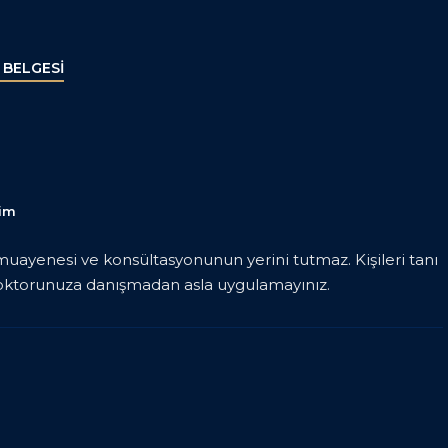
 BELGESİ
şim
 muayenesi ve konsültasyonunun yerini tutmaz. Kişileri tanı
i doktorunuza danışmadan asla uygulamayınız.