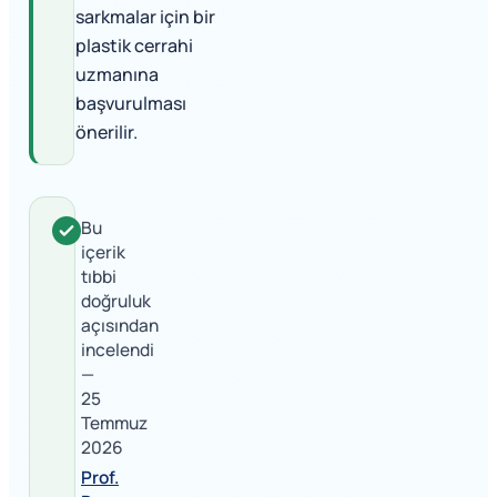
sarkmalar için bir
plastik cerrahi
uzmanına
başvurulması
önerilir.
Bu
içerik
tıbbi
doğruluk
açısından
incelendi
—
25
Temmuz
2026
Prof.