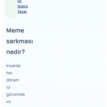
Dr.
Şükrü
Yazar
Meme
sarkması
nedir?
İnsanlar
her
dönem
iyi
görünmek
ve