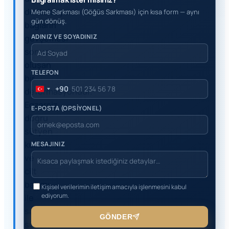
destekleyen
Meme Sarkması (Göğüs Sarkması) için kısa form — aynı
gün dönüş.
bağların
ADINIZ VE SOYADINIZ
gevşemesi
sonucu
oluşan
TELEFON
bir
+90
deformasyondur.
Turkey
Egzersiz,
+90
E-POSTA (OPSİYONEL)
doğru
sütyen
kullanımı
MESAJINIZ
ve
cilt
bakımı
Kişisel verilerimin iletişim amacıyla işlenmesini kabul
ediyorum.
ile
sarkma
GÖNDER
süreci