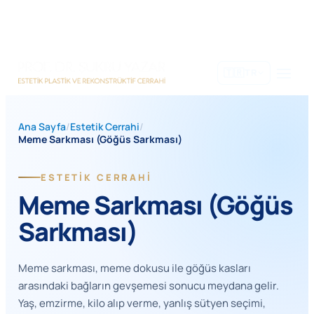
İçeriğe
geç
🇹🇷
TR
Ana Sayfa
/
Estetik Cerrahi
/
Meme Sarkması (Göğüs Sarkması)
ESTETIK CERRAHI
Meme Sarkması (Göğüs
Sarkması)
Meme sarkması, meme dokusu ile göğüs kasları
arasındaki bağların gevşemesi sonucu meydana gelir.
Yaş, emzirme, kilo alıp verme, yanlış sütyen seçimi,