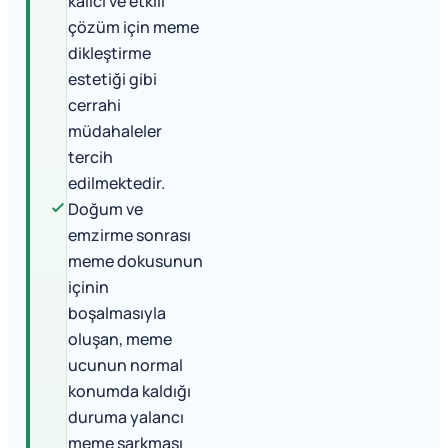
kalıcı ve etkili
çözüm için meme
dikleştirme
estetiği gibi
cerrahi
müdahaleler
tercih
edilmektedir.
Doğum ve
emzirme sonrası
meme dokusunun
içinin
boşalmasıyla
oluşan, meme
ucunun normal
konumda kaldığı
duruma yalancı
meme sarkması