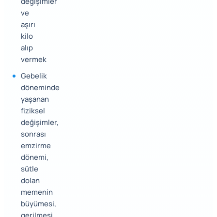
değişimler
ve
aşırı
kilo
alıp
vermek
Gebelik
döneminde
yaşanan
fiziksel
değişimler,
sonrası
emzirme
dönemi,
sütle
dolan
memenin
büyümesi,
gerilmesi