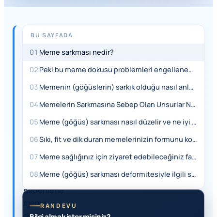
BU SAYFADA
HIZLI
YANIT
01
Meme sarkması nedir?
Meme
02
Peki bu meme dokusu problemleri engellenebilir mi ya da ertelenebilir mi? Kadınlar memelerinin sarktığını nasıl anlar ve nasıl tespit edebilir?
sarkması,
03
Memenin (göğüslerin) sarkık olduğu nasıl anlaşılır ve test nasıl yapılır?
yaşlanma,
genetik
04
Memelerin Sarkmasına Sebep Olan Unsurlar Nelerdir?
faktörler,
05
Meme (göğüs) sarkması nasıl düzelir ve ne iyi gelir? Meme sarkması nasıl önlenir ve ertelemek için neler yapılabilir?
gebelik
ve
06
Sıkı, fit ve dik duran memelerinizin formunu korumak için yapılabilecek uygulamalar nelerdir?
kilo
07
Meme sağlığınız için ziyaret edebileceğiniz faydalı web site linkleri
değişimleri
08
Meme (göğüs) sarkması deformitesiyle ilgili sık sorulanlar ve cevapları
gibi
nedenlerle
meme
RANDEVU
dokusunu
Bilgi almak ister misiniz?