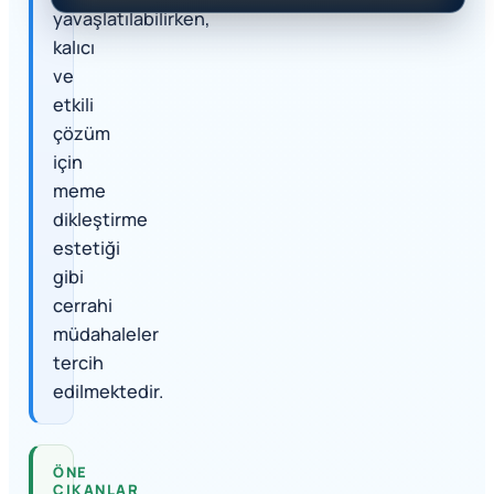
yavaşlatılabilirken,
kalıcı
ve
etkili
çözüm
için
meme
dikleştirme
estetiği
gibi
cerrahi
müdahaleler
tercih
edilmektedir.
ÖNE
ÇIKANLAR