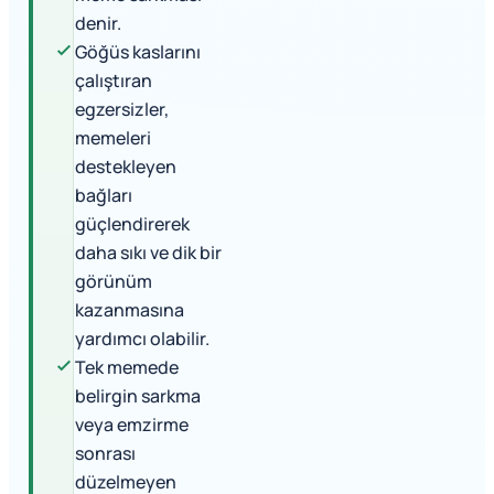
denir.
Göğüs kaslarını
çalıştıran
egzersizler,
memeleri
destekleyen
bağları
güçlendirerek
daha sıkı ve dik bir
görünüm
kazanmasına
yardımcı olabilir.
Tek memede
belirgin sarkma
veya emzirme
sonrası
düzelmeyen