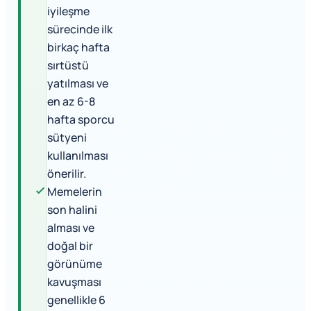
iyileşme
sürecinde ilk
birkaç hafta
sırtüstü
yatılması ve
en az 6-8
hafta sporcu
sütyeni
kullanılması
önerilir.
Memelerin
son halini
alması ve
doğal bir
görünüme
kavuşması
genellikle 6