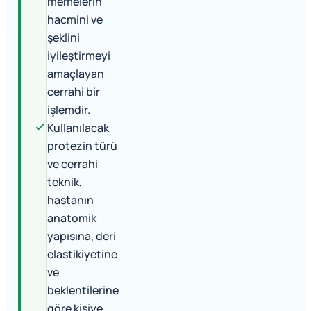
memelerin
hacmini ve
şeklini
iyileştirmeyi
amaçlayan
cerrahi bir
işlemdir.
Kullanılacak
protezin türü
ve cerrahi
teknik,
hastanın
anatomik
yapısına, deri
elastikiyetine
ve
beklentilerine
göre kişiye