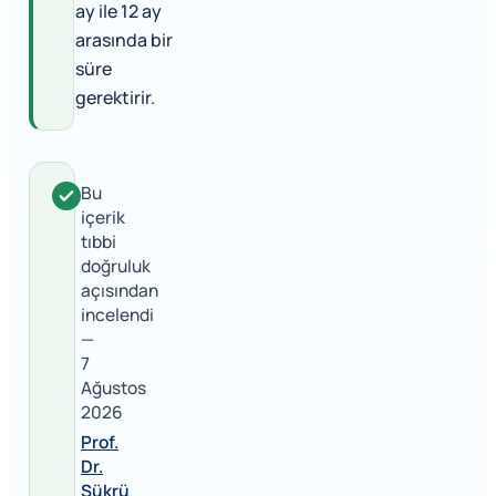
ay ile 12 ay
arasında bir
süre
gerektirir.
Bu
içerik
tıbbi
doğruluk
açısından
incelendi
—
7
Ağustos
2026
Prof.
Dr.
Şükrü