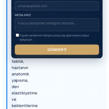
amaçlayan
cerrahi
MESAJINIZ
bir
işlemdir.
Kullanılacak
protezin
Kişisel verilerimin iletişim amacıyla işlenmesini kabul
ediyorum.
türü
ve
GÖNDER
cerrahi
teknik,
hastanın
anatomik
yapısına,
deri
elastikiyetine
ve
beklentilerine