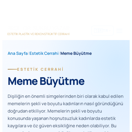
İçeriğe
geç
🇹🇷
TR
Ana Sayfa
/
Estetik Cerrahi
/
Meme Büyütme
ESTETIK CERRAHI
Meme Büyütme
Dişiliğin en önemli simgelerinden biri olarak kabul edilen
memelerin şekli ve boyutu kadınların nasıl göründüğünü
doğrudan etkiliyor. Memelerin şekli ve boyutu
konusunda yaşanan hoşnutsuzluk kadınlarda estetik
kaygılara ve öz güven eksikliğine neden olabiliyor. Bu