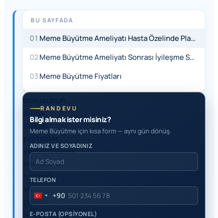
BU SAYFADA
HIZLI
YANIT
01
Meme Büyütme Ameliyatı Hasta Özelinde Planlanmalıdır
Meme
02
Meme Büyütme Ameliyatı Sonrası İyileşme Süreci
büyütme
ameliyatı,
03
Meme Büyütme Fiyatları
meme
dokusunun
RANDEVU
altına
Bilgi almak ister misiniz?
silikon
Meme Büyütme için kısa form — aynı gün dönüş.
protezler
ADINIZ VE SOYADINIZ
yerleştirilerek
memelerin
hacmini
TELEFON
ve
+90
Turkey
şeklini
+90
iyileştirmeyi
E-POSTA (OPSİYONEL)