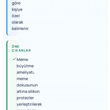
göre
kişiye
özel
olarak
belirlenir.
ÖNE
ÇIKANLAR
Meme
büyütme
ameliyatı,
meme
dokusunun
altına silikon
protezler
yerleştirilerek