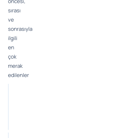
öncesi,
sırası
ve
sonrasıyla
ilgili
en
çok
merak
edilenler
Çift
çene
ameliyatının
fiyatları
ne
kadar?