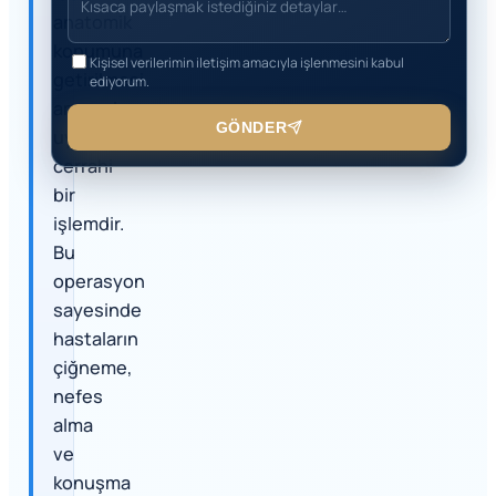
anatomik
konumuna
Kişisel verilerimin iletişim amacıyla işlenmesini kabul
getirilmesi
ediyorum.
amacıyla
GÖNDER
uygulanan
cerrahi
bir
işlemdir.
Bu
operasyon
sayesinde
hastaların
çiğneme,
nefes
alma
ve
konuşma