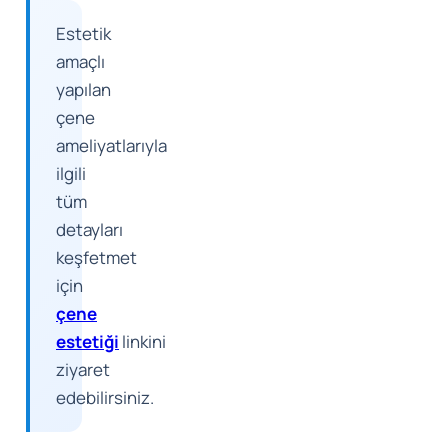
Estetik
amaçlı
yapılan
çene
ameliyatlarıyla
ilgili
tüm
detayları
keşfetmet
için
çene
estetiği
linkini
ziyaret
edebilirsiniz.