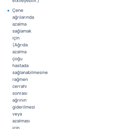
etkileyebilir.)
Çene
ağrılarında
azalma
sağlamak
için
(Ağrıda
azalma
çoğu
hastada
sağlanabilmesine
rağmen
cerrahi
sonrası
ağrının
giderilmesi
veya
azalması
için