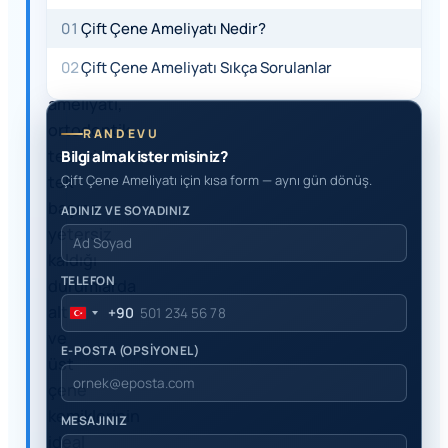
YANIT
01
Çift Çene Ameliyatı Nedir?
Çift
02
Çift Çene Ameliyatı Sıkça Sorulanlar
çene
ameliyatı,
ortodontik
RANDEVU
tedavinin
Bilgi almak ister misiniz?
tek
Çift Çene Ameliyatı için kısa form — aynı gün dönüş.
başına
ADINIZ VE SOYADINIZ
yetersiz
kaldığı
TELEFON
durumlarda
alt
+90
Turkey
ve
+90
E-POSTA (OPSİYONEL)
üst
çene
kemiklerinin
MESAJINIZ
ideal