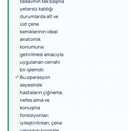
tedavinin tek başına
yetersiz kaldığı
durumlarda alt ve
üst çene
kemiklerinin ideal
anatomik
konumuna
getirilmesi amacıyla
uygulanan cerrahi
bir işlemdir.
Bu operasyon
sayesinde
hastaların çiğneme,
nefes alma ve
konuşma
fonksiyonları
iyileştirilirken, çene
yapısının normale