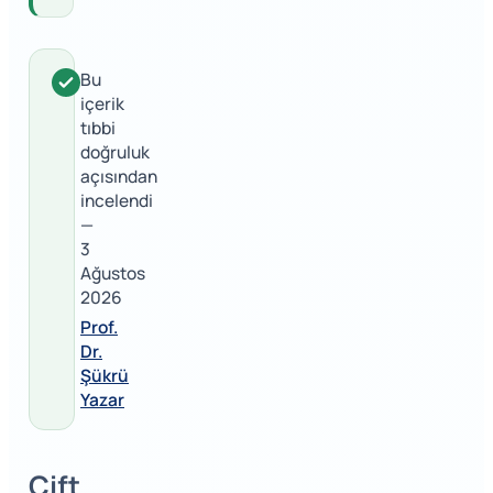
Bu
içerik
tıbbi
doğruluk
açısından
incelendi
—
3
Ağustos
2026
Prof.
Dr.
Şükrü
Yazar
Çift