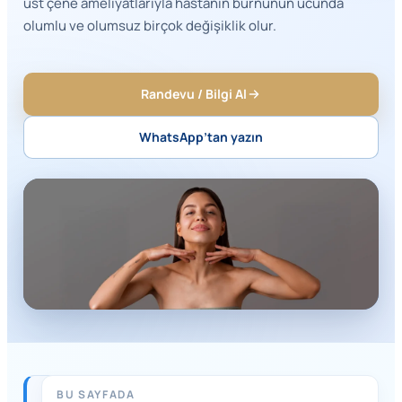
üst çene ameliyatlarıyla hastanın burnunun ucunda
olumlu ve olumsuz birçok değişiklik olur.
Randevu / Bilgi Al
WhatsApp’tan yazın
BU SAYFADA
HIZLI