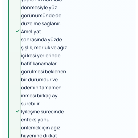
dönmesiyle yüz
görünümünde de
düzelme sağlanır.
Ameliyat
sonrasında yüzde
şişlik, morluk ve ağız
içi kesi yerlerinde
hafif kanamalar
görülmesi beklenen
bir durumdur ve
ödemin tamamen
inmesi birkaç ay
sürebilir.
İyileşme sürecinde
enfeksiyonu
önlemek için ağız
hijyenine dikkat