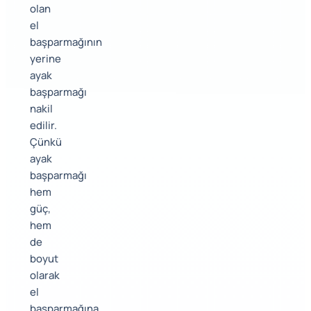
olan
el
başparmağının
yerine
ayak
başparmağı
nakil
edilir.
Çünkü
ayak
başparmağı
hem
güç,
hem
de
boyut
olarak
el
başparmağına