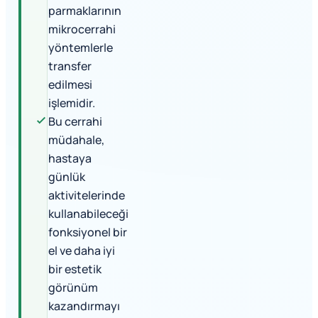
parmaklarının
mikrocerrahi
yöntemlerle
transfer
edilmesi
işlemidir.
Bu cerrahi
müdahale,
hastaya
günlük
aktivitelerinde
kullanabileceği
fonksiyonel bir
el ve daha iyi
bir estetik
görünüm
kazandırmayı