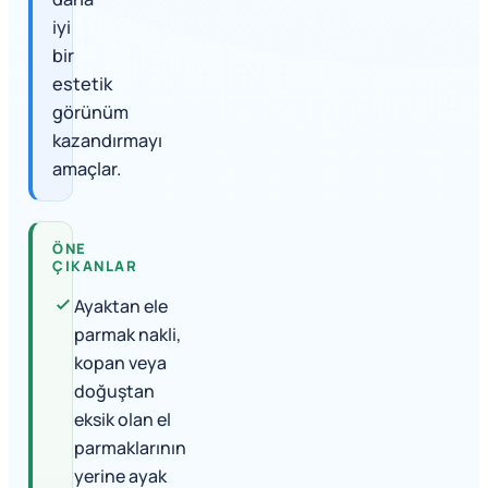
iyi
bir
estetik
görünüm
kazandırmayı
amaçlar.
ÖNE
ÇIKANLAR
Ayaktan ele
parmak nakli,
kopan veya
doğuştan
eksik olan el
parmaklarının
yerine ayak