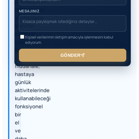
parmaklarının
mikrocerrahi
MESAJINIZ
yöntemlerle
transfer
edilmesi
Kişisel verilerimin iletişim amacıyla işlenmesini kabul
işlemidir.
ediyorum.
Bu
GÖNDER
cerrahi
müdahale,
hastaya
günlük
aktivitelerinde
kullanabileceği
fonksiyonel
bir
el
ve
daha