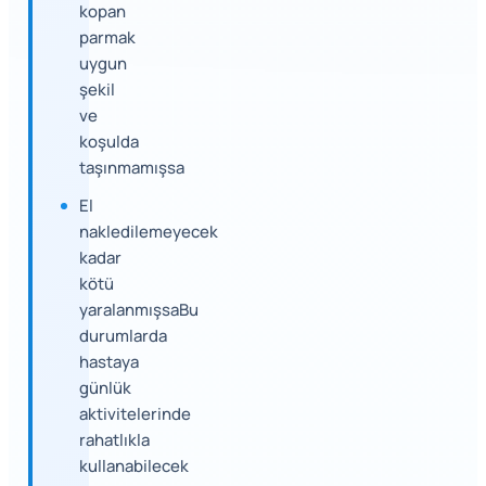
kopan
parmak
uygun
şekil
ve
koşulda
taşınmamışsa
El
nakledilemeyecek
kadar
kötü
yaralanmışsaBu
durumlarda
hastaya
günlük
aktivitelerinde
rahatlıkla
kullanabilecek