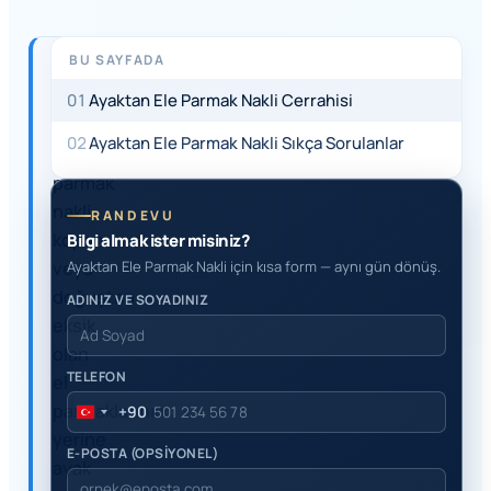
BU SAYFADA
HIZLI
YANIT
01
Ayaktan Ele Parmak Nakli Cerrahisi
Ayaktan
02
Ayaktan Ele Parmak Nakli Sıkça Sorulanlar
ele
parmak
nakli,
RANDEVU
kopan
Bilgi almak ister misiniz?
veya
Ayaktan Ele Parmak Nakli için kısa form — aynı gün dönüş.
doğuştan
ADINIZ VE SOYADINIZ
eksik
olan
TELEFON
el
parmaklarının
+90
Turkey
yerine
+90
E-POSTA (OPSİYONEL)
ayak