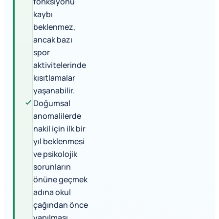
fonksiyonu
kaybı
beklenmez,
ancak bazı
spor
aktivitelerinde
kısıtlamalar
yaşanabilir.
Doğumsal
anomalilerde
nakil için ilk bir
yıl beklenmesi
ve psikolojik
sorunların
önüne geçmek
adına okul
çağından önce
yapılması