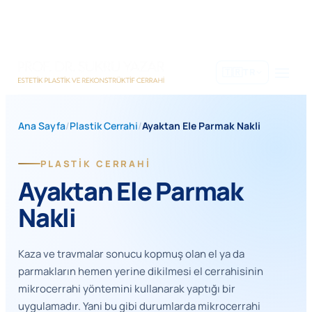
İçeriğe
geç
🇹🇷
TR
Ana Sayfa
/
Plastik Cerrahi
/
Ayaktan Ele Parmak Nakli
PLASTIK CERRAHI
Ayaktan Ele Parmak
Nakli
Kaza ve travmalar sonucu kopmuş olan el ya da
parmakların hemen yerine dikilmesi el cerrahisinin
mikrocerrahi yöntemini kullanarak yaptığı bir
uygulamadır. Yani bu gibi durumlarda mikrocerrahi