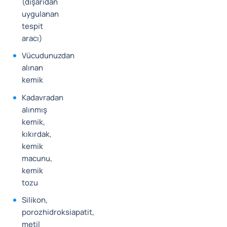
(dışarıdan
uygulanan
tespit
aracı)
Vücudunuzdan
alınan
kemik
Kadavradan
alınmış
kemik,
kıkırdak,
kemik
macunu,
kemik
tozu
Silikon,
porozhidroksiapatit,
metil