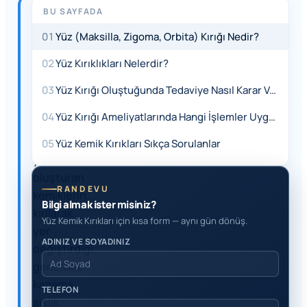
BU SAYFADA
HIZLI
YANIT
01
Yüz (Maksilla, Zigoma, Orbita) Kırığı Nedir?
Yüz
02
Yüz Kırıklıkları Nelerdir?
kemik
kırıkları,
03
Yüz Kırığı Oluştuğunda Tedaviye Nasıl Karar Verilir?
çeşitli
04
Yüz Kırığı Ameliyatlarında Hangi İşlemler Uygulanır?
kazalar
sonucunda
05
Yüz Kemik Kırıkları Sıkça Sorulanlar
yüzü
oluşturan
RANDEVU
kemiklerin
Bilgi almak ister misiniz?
kırılarak
Yüz Kemik Kırıkları için kısa form — aynı gün dönüş.
yer
ADINIZ VE SOYADINIZ
değiştirdiği,
genellikle
kanama,
TELEFON
şişlik