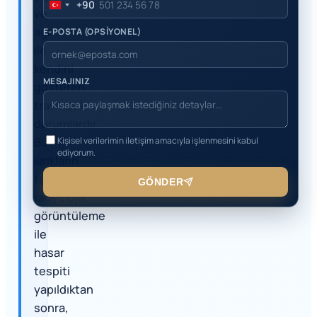
+90
Turkey
ve
+90
ağrı
E-POSTA (OPSİYONEL)
ile
kendini
MESAJINIZ
gösteren
travmatik
durumlardır.
Bu
Kişisel verilerimin iletişim amacıyla işlenmesini kabul
ediyorum.
kırıkların
tedavisinde
GÖNDER
radyolojik
görüntüleme
ile
hasar
tespiti
yapıldıktan
sonra,