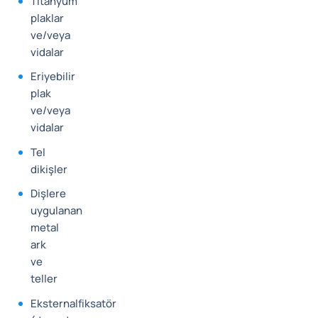
Titanyum
plaklar
ve/veya
vidalar
Eriyebilir
plak
ve/veya
vidalar
Tel
dikişler
Dişlere
uygulanan
metal
ark
ve
teller
Eksternalfiksatör