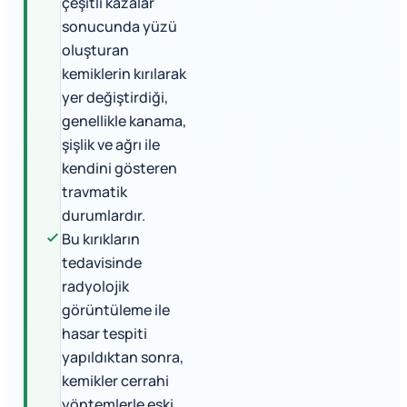
çeşitli kazalar
sonucunda yüzü
oluşturan
kemiklerin kırılarak
yer değiştirdiği,
genellikle kanama,
şişlik ve ağrı ile
kendini gösteren
travmatik
durumlardır.
Bu kırıkların
tedavisinde
radyolojik
görüntüleme ile
hasar tespiti
yapıldıktan sonra,
kemikler cerrahi
yöntemlerle eski