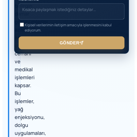
belirgin
damar
görünümlerini
Kişisel verilerimin iletişim amacıyla işlenmesini kabul
azaltmak
ediyorum.
amacıyla
GÖNDER
uygulanan
cerrahi
ve
medikal
işlemleri
kapsar.
Bu
işlemler,
yağ
enjeksiyonu,
dolgu
uygulamaları,