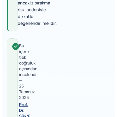
ancak iz bırakma
riski nedeniyle
dikkatle
değerlendirilmelidir.
Bu
içerik
tıbbi
doğruluk
açısından
incelendi
—
25
Temmuz
2026
Prof.
Dr.
Şükrü