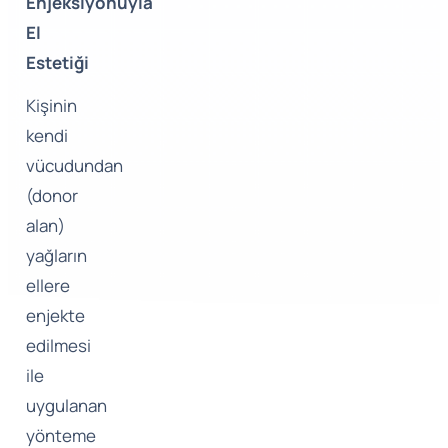
Enjeksiyonuyla
El
Estetiği
Kişinin
kendi
vücudundan
(donor
alan)
yağların
ellere
enjekte
edilmesi
ile
uygulanan
yönteme