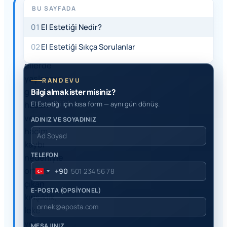
BU SAYFADA
HIZLI
YANIT
01
El Estetiği Nedir?
El
02
El Estetiği Sıkça Sorulanlar
estetiği,
ellerde
yaşlanma,
RANDEVU
güneş
Bilgi almak ister misiniz?
hasarı
El Estetiği için kısa form — aynı gün dönüş.
veya
ADINIZ VE SOYADINIZ
hacim
kaybı
TELEFON
nedeniyle
ortaya
+90
Turkey
çıkan
+90
E-POSTA (OPSİYONEL)
kırışıklık,
leke
ve
MESAJINIZ