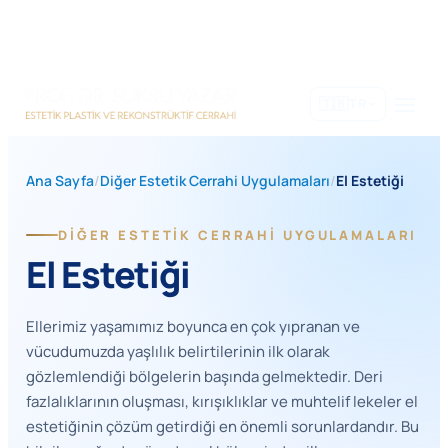
İçeriğe
geç
🇹🇷
TR
Ana Sayfa
/
Diğer Estetik Cerrahi Uygulamaları
/
El Estetiği
DIĞER ESTETIK CERRAHI UYGULAMALARI
El Estetiği
Ellerimiz yaşamımız boyunca en çok yıpranan ve
vücudumuzda yaşlılık belirtilerinin ilk olarak
gözlemlendiği bölgelerin başında gelmektedir. Deri
fazlalıklarının oluşması, kırışıklıklar ve muhtelif lekeler el
estetiğinin çözüm getirdiği en önemli sorunlardandır. Bu