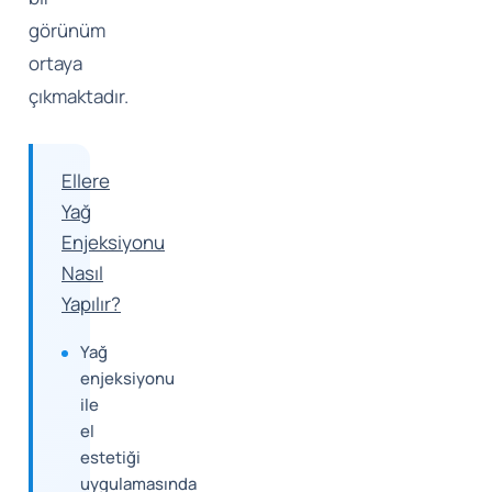
görünüm
ortaya
çıkmaktadır.
Ellere
Yağ
Enjeksiyonu
Nasıl
Yapılır?
Yağ
enjeksiyonu
ile
el
estetiği
uygulamasında