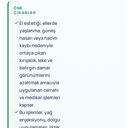
ÖNE
ÇIKANLAR
El estetiği, ellerde
yaşlanma, güneş
hasarı veya hacim
kaybı nedeniyle
ortaya çıkan
kırışıklık, leke ve
belirgin damar
görünümlerini
azaltmak amacıyla
uygulanan cerrahi
ve medikal işlemleri
kapsar.
Bu işlemler, yağ
enjeksiyonu, dolgu
uygulamaları, lazer