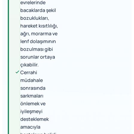
evrelerinde
bacaklarda şekil
bozuklukları,
hareket kısıtlılığı,
ağrı, morarma ve
lenf dolaşımının
bozulması gibi
sorunlar ortaya
çıkabilir.
Cerrahi
müdahale
sonrasında
sarkmaları
önlemek ve
iyileşmeyi
desteklemek
amacıyla