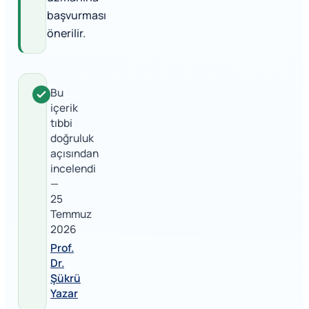
başvurması
önerilir.
Bu
içerik
tıbbi
doğruluk
açısından
incelendi
—
25
Temmuz
2026
Prof.
Dr.
Şükrü
Yazar