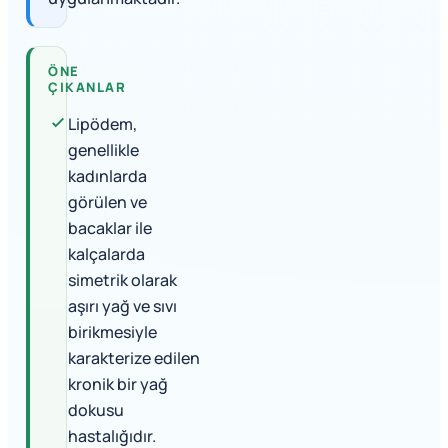
ÖNE
ÇIKANLAR
Lipödem,
genellikle
kadınlarda
görülen ve
bacaklar ile
kalçalarda
simetrik olarak
aşırı yağ ve sıvı
birikmesiyle
karakterize edilen
kronik bir yağ
dokusu
hastalığıdır.