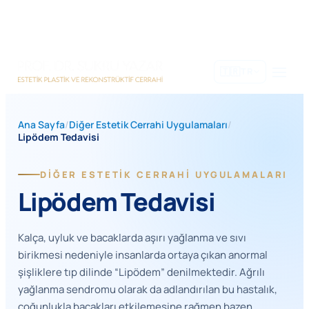
İçeriğe
geç
🇹🇷
TR
Ana Sayfa
/
Diğer Estetik Cerrahi Uygulamaları
/
Lipödem Tedavisi
DIĞER ESTETIK CERRAHI UYGULAMALARI
Lipödem Tedavisi
Kalça, uyluk ve bacaklarda aşırı yağlanma ve sıvı
birikmesi nedeniyle insanlarda ortaya çıkan anormal
şişliklere tıp dilinde “Lipödem” denilmektedir. Ağrılı
yağlanma sendromu olarak da adlandırılan bu hastalık,
çoğunlukla bacakları etkilemesine rağmen bazen