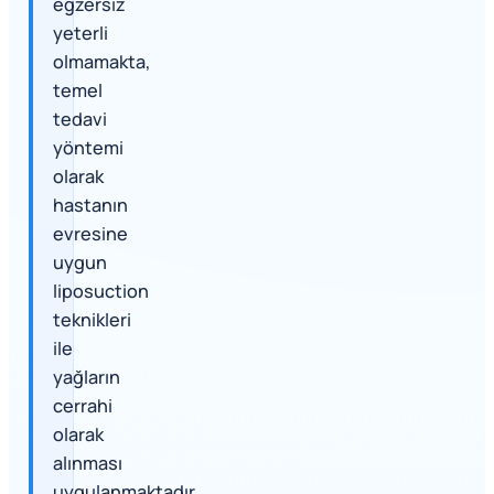
egzersiz
yeterli
olmamakta,
temel
tedavi
yöntemi
olarak
hastanın
evresine
uygun
liposuction
teknikleri
ile
yağların
cerrahi
olarak
alınması
uygulanmaktadır.