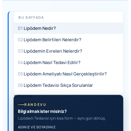
BU SAYFADA
HIZLI
YANIT
01
Lipödem Nedir?
Lipödem,
02
Lipödem Belirtileri Nelerdir?
genellikle
kadınlarda
03
Lipödemin Evreleri Nelerdir?
görülen
04
Lipödem Nasıl Tedavi Edilir?
ve
bacaklar
05
Lipödem Ameliyatı Nasıl Gerçekleştirilir?
ile
06
Lipödem Tedavisi Sıkça Sorulanlar
kalçalarda
simetrik
olarak
RANDEVU
aşırı
Bilgi almak ister misiniz?
yağ
Lipödem Tedavisi için kısa form — aynı gün dönüş.
ve
ADINIZ VE SOYADINIZ