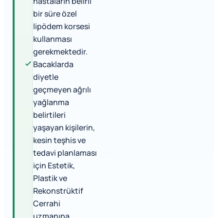
hastaların belirli
bir süre özel
lipödem korsesi
kullanması
gerekmektedir.
Bacaklarda
diyetle
geçmeyen ağrılı
yağlanma
belirtileri
yaşayan kişilerin,
kesin teşhis ve
tedavi planlaması
için Estetik,
Plastik ve
Rekonstrüktif
Cerrahi
uzmanına