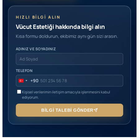
HIZLI BILGI ALIN
Vücut Estetiği hakkında bilgi alın
Kısa formu doldurun, ekibimiz aynı gün sizi arasın.
ADINIZ VE SOYADINIZ
TELEFON
+90
Turkey
+90
Kişisel verilerimin iletişim amacıyla işlenmesini kabul
ediyorum.
BILGI TALEBI GÖNDER