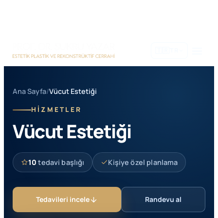
İçeriğe
geç
🇹🇷
TR
Ana Sayfa
/
Vücut Estetiği
HİZMETLER
Vücut Estetiği
10
tedavi başlığı
Kişiye özel planlama
Tedavileri incele
Randevu al