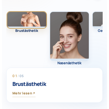
Brustästhetik
Gesich
Nasenästhetik
01
/
05
Brustästhetik
Mehr lesen