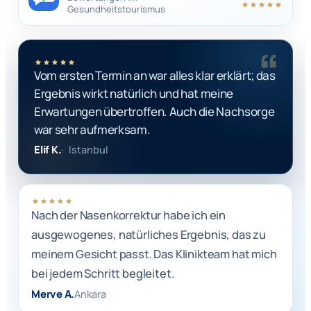
Gesundheitstourismus
Vom ersten Termin an war alles klar erklärt; das
Ergebnis wirkt natürlich und hat meine
Erwartungen übertroffen. Auch die Nachsorge
war sehr aufmerksam.
Elif K.
Istanbul
Nach der Nasenkorrektur habe ich ein
ausgewogenes, natürliches Ergebnis, das zu
meinem Gesicht passt. Das Klinikteam hat mich
bei jedem Schritt begleitet.
Merve A.
Ankara