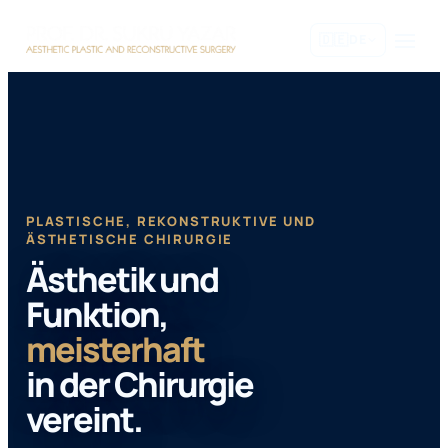
Zum
🇩🇪
DE
Inhalt
springen
PLASTISCHE, REKONSTRUKTIVE UND
ÄSTHETISCHE CHIRURGIE
Ästhetik und
Funktion,
meisterhaft
in der Chirurgie
vereint.