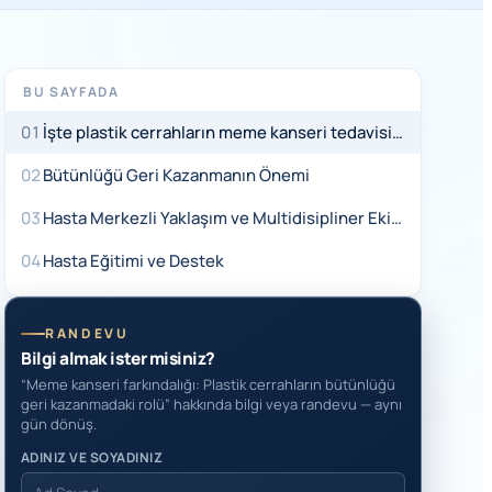
BU SAYFADA
01
İşte plastik cerrahların meme kanseri tedavisindeki temel rolleri:
02
Bütünlüğü Geri Kazanmanın Önemi
03
Hasta Merkezli Yaklaşım ve Multidisipliner Ekip Çalışması
04
Hasta Eğitimi ve Destek
RANDEVU
Bilgi almak ister misiniz?
“Meme kanseri farkındalığı: Plastik cerrahların bütünlüğü
geri kazanmadaki rolü” hakkında bilgi veya randevu — aynı
gün dönüş.
ADINIZ VE SOYADINIZ