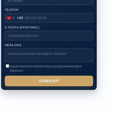
TELEFON
+90
Turkey
+90
E-POSTA (OPSİYONEL)
MESAJINIZ
Kişisel verilerimin iletişim amacıyla işlenmesini kabul
ediyorum.
GÖNDER