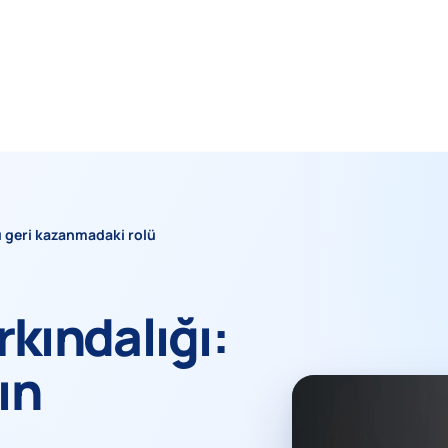
ü geri kazanmadaki rolü
kındalığı:
ın