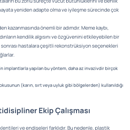
aların bu zorlu süreçte vücut bütünlüklerini ve benlik
, hayata yeniden adapte olma ve iyileşme sürecinde çok
en kazanmasında önemli bir adımdır. Meme kaybı,
dınların kendilik algısını ve özgüvenini etkileyebilen bir
 sonrası hastalara çeşitli rekonstrüksiyon seçenekleri
larlar.
n implantlarla yapılan bu yöntem, daha az invazivdir birçok
usunun (karın, sırt veya uyluk gibi bölgelerden) kullanıldığı
idisipliner Ekip Çalışması
lentileri ve endişeleri farklıdır. Bu nedenle, plastik