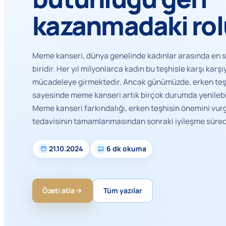
kazanmadaki rol
Meme kanseri, dünya genelinde kadınlar arasında en s
biridir. Her yıl milyonlarca kadın bu teşhisle karşı karş
mücadeleye girmektedir. Ancak günümüzde, erken teşh
sayesinde meme kanseri artık birçok durumda yenilebile
Meme kanseri farkındalığı, erken teşhisin önemini vur
tedavisinin tamamlanmasından sonraki iyileşme süreci
21.10.2024
6 dk okuma
Özeti atla
Tüm yazılar