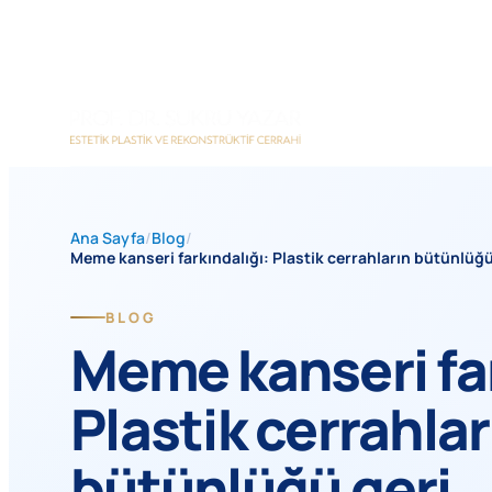
İçeriğe
geç
Ana Sayfa
/
Blog
/
Meme kanseri farkındalığı: Plastik cerrahların bütünlüğ
BLOG
Meme kanseri far
Plastik cerrahlar
bütünlüğü geri