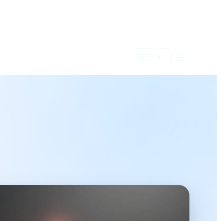
🇹🇷
TR