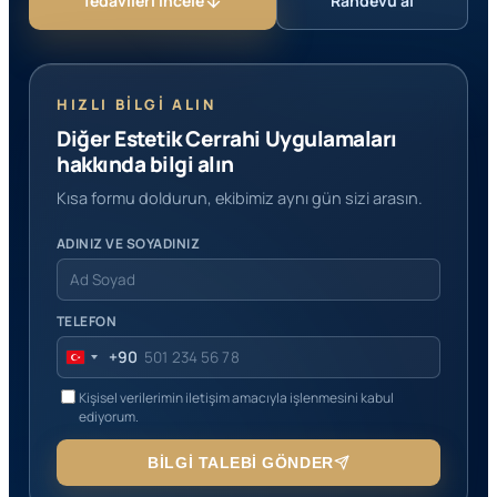
Tedavileri incele
Randevu al
HIZLI BILGI ALIN
Diğer Estetik Cerrahi Uygulamaları
hakkında bilgi alın
Kısa formu doldurun, ekibimiz aynı gün sizi arasın.
ADINIZ VE SOYADINIZ
TELEFON
+90
Turkey
+90
Kişisel verilerimin iletişim amacıyla işlenmesini kabul
ediyorum.
BILGI TALEBI GÖNDER