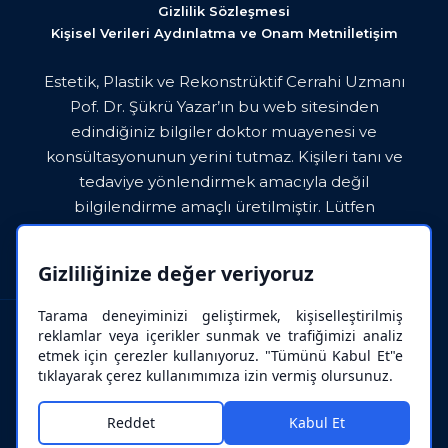
Gizlilik Sözleşmesi
Kişisel Verileri Aydınlatma ve Onam Metni
İletişim
Estetik, Plastik ve Rekonstrüktif Cerrahi Uzmanı
Pof. Dr. Şükrü Yazar’ın bu web sitesinden
edindiğiniz bilgiler doktor muayenesi ve
konsültasyonunun yerini tutmaz. Kişileri tanı ve
tedaviye yönlendirmek amacıyla değil
bilgilendirme amaçlı üretilmiştir. Lütfen
paylaşılan bilgileri doktorunuza danışmadan asla
uygulamayınız.
Gizliliğinize değer veriyoruz
Tarama deneyiminizi geliştirmek, kişiselleştirilmiş
reklamlar veya içerikler sunmak ve trafiğimizi analiz
etmek için çerezler kullanıyoruz. "Tümünü Kabul Et"e
tıklayarak çerez kullanımımıza izin vermiş olursunuz.
Prof. Dr. Şükrü Yazar 202
5
© Tüm hakları saklıdır.
Tasarım :
Reddet
Kabul Et
İdel Yazılım