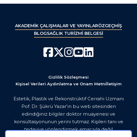
AKADEMİK ÇALIŞMALAR VE YAYINLAR
ÖZGEÇMİŞ
BLOG
SAĞLIK TURİZMİ BELGESİ
Gizlilik Sözleşmesi
Kişisel Verileri Aydınlatma ve Onam Metni
İletişim
Estetik, Plastik ve Rekonstrüktif Cerrahi Uzmanı
Pof. Dr. Şükrü Yazar’ın bu web sitesinden
edindiğiniz bilgiler doktor muayenesi ve
konsültasyonunun yerini tutmaz. Kişileri tanı ve
tedaviye yönlendirmek amacıyla değil
bilgilendirme amaçlı üretilmiştir. Lütfen