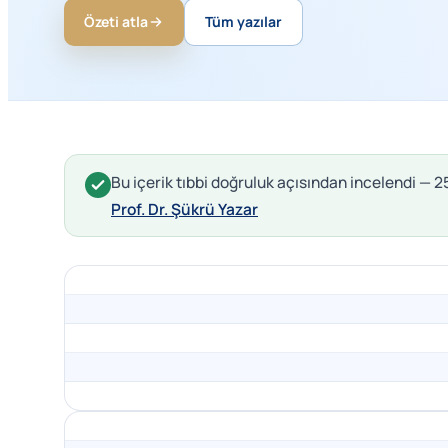
Özeti atla
Tüm yazılar
Bu içerik tıbbi doğruluk açısından incelendi —
Prof. Dr. Şükrü Yazar