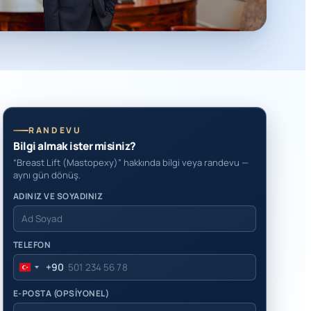
RANDEVU
Bilgi almak ister misiniz?
“Breast Lift (Mastopexy)” hakkında bilgi veya randevu —
aynı gün dönüş.
ADINIZ VE SOYADINIZ
TELEFON
+90
Turkey
+90
E-POSTA (OPSİYONEL)