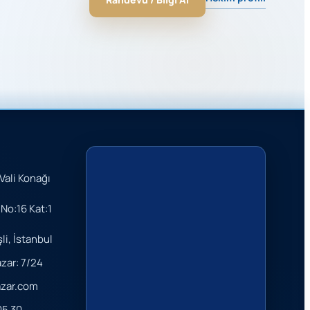
Vali Konağı
No:16 Kat:1
şli, İstanbul
azar: 7/24
azar.com
05 30