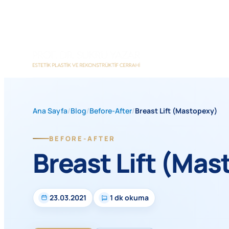
İçeriğe
geç
Ana Sayfa
/
Blog
/
Before-After
/
Breast Lift (Mastopexy)
BEFORE-AFTER
Breast Lift (Ma
23.03.2021
1 dk okuma