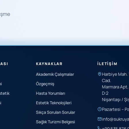
rüşme
TASI
KAYNAKLAR
İLETIŞIM
Harbiye Mah. 
Akademik Çalışmalar
Cad.
i
Özgeçmiş
Marmara Apt. 
D:2
stetik
Hasta Yorumları
Nişantaşı / Şi
i
Estetik Teknolojileri
Pazartesi – P
Sıkça Sorulan Sorular
info@sukruy
Sağlık Turizmi Belgesi
+90 535 876 