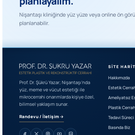
planlayalım.
Nişantaşı kliniğinde yüz yüze veya online ön gö
planlanabilir.
SITE HARI
Hakkımızda
Prof. Dr. Şükrü Yazar; Nişantaşı’nda
Estetik Cerrah
yüz, meme ve vücut estetiği ile
mikrocerrahi onarımlarda kişiye özel,
Ameliyatsız E
bilimsel yaklaşım sunar.
Plastik Cerrah
Randevu / İletişim
Tedavi Süreci
Basında Biz