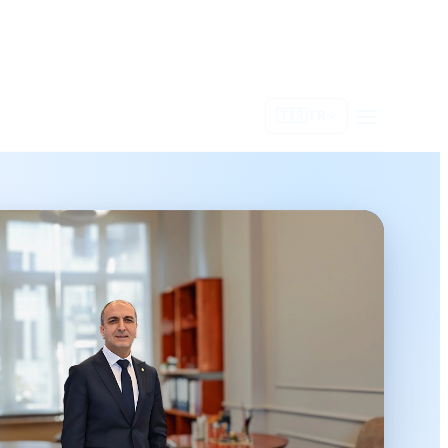
🇹🇷
TR