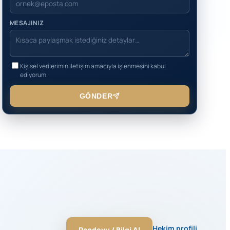
MESAJINIZ
Kişisel verilerimin iletişim amacıyla işlenmesini kabul
ediyorum.
GÖNDER
Hekim profili
Randevu / Bilgi Al